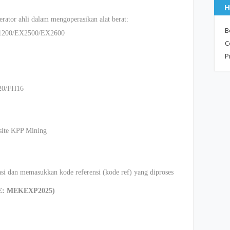
H
ator ahli dalam mengoperasikan alat berat:
B
1200/EX2500/EX2600
C
P
20/FH16
bsite KPP Mining
asi dan memasukkan kode referensi (kode ref) yang diproses
E: MEKEXP2025)