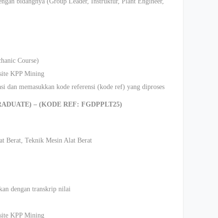
ngan bidangnya (Group Leader, Instruktur, Plant Engineer,
chanic Course)
bsite KPP Mining
asi dan memasukkan kode referensi (kode ref) yang diproses
ADUATE) – (KODE REF: FGDPPLT25)
at Berat, Teknik Mesin Alat Berat
an dengan transkrip nilai
bsite KPP Mining