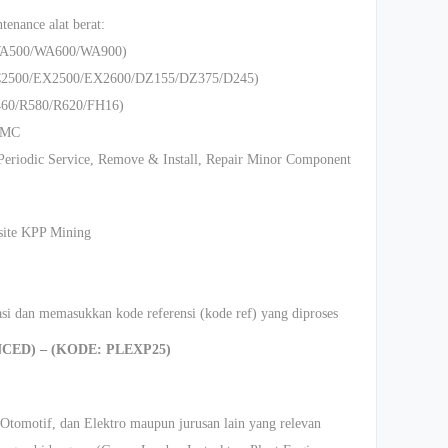
nance alat berat:
A500/WA600/WA900)
2500/EX2500/EX2600/DZ155/DZ375/D245)
60/R580/R620/FH16)
 BMC
Periodic Service, Remove & Install, Repair Minor Component
bsite KPP Mining
asi dan memasukkan kode referensi (kode ref) yang diproses
CED) – (KODE: PLEXP25)
Otomotif, dan Elektro maupun jurusan lain yang relevan