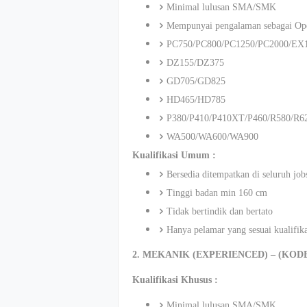
Minimal lulusan SMA/SMK
Mempunyai pengalaman sebagai Oper
PC750/PC800/PC1250/PC2000/EX
DZ155/DZ375
GD705/GD825
HD465/HD785
P380/P410/P410XT/P460/R580/R6
WA500/WA600/WA900
Kualifikasi Umum :
Bersedia ditempatkan di seluruh jo
Tinggi badan min 160 cm
Tidak bertindik dan bertato
Hanya pelamar yang sesuai kualifik
2. MEKANIK (EXPERIENCED) – (KOD
Kualifikasi Khusus :
Minimal lulusan SMA/SMK