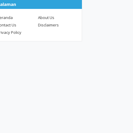
alaman
eranda
About Us
ontact Us
Disclaimers
rivacy Policy