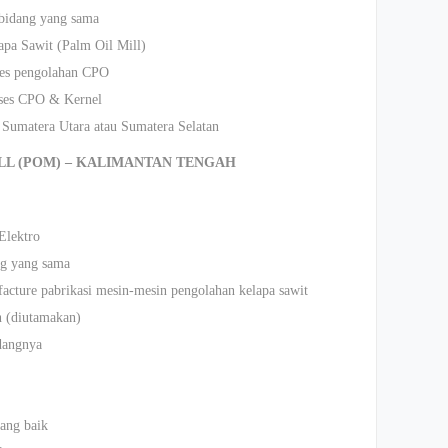
bidang yang sama
apa Sawit (Palm Oil Mill)
ses pengolahan CPO
sses CPO & Kernel
 Sumatera Utara atau Sumatera Selatan
ILL (POM) – KALIMANTAN TENGAH
Elektro
ng yang sama
acture pabrikasi mesin-mesin pengolahan kelapa sawit
n (diutamakan)
dangnya
ang baik