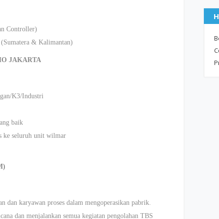
H
 Controller)
B
 (Sumatera & Kalimantan)
C
 HO JAKARTA
P
gan/K3/Industri
ang baik
s ke seluruh unit wilmar
M)
 dan karyawan proses dalam mengoperasikan pabrik.
cana dan menjalankan semua kegiatan pengolahan TBS