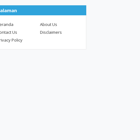
alaman
eranda
About Us
ontact Us
Disclaimers
rivacy Policy