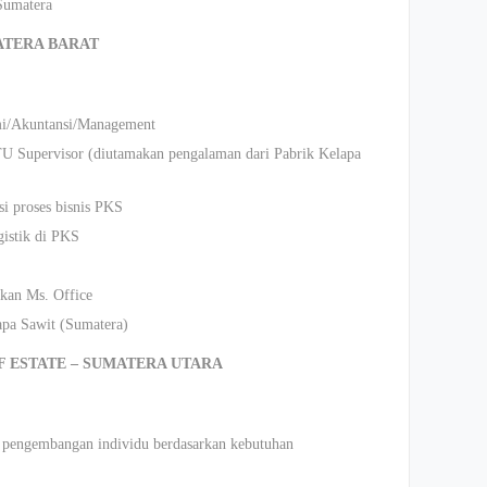
Sumatera
MATERA BARAT
mi/Akuntansi/Management
U Supervisor (diutamakan pengalaman dari Pabrik Kelapa
si proses bisnis PKS
istik di PKS
kan Ms. Office
apa Sawit (Sumatera)
F ESTATE – SUMATERA UTARA
 pengembangan individu berdasarkan kebutuhan