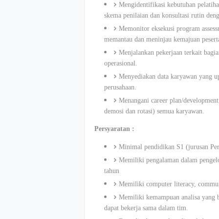
Mengidentifikasi kebutuhan pelatih
skema penilaian dan konsultasi rutin den
Memonitor eksekusi program assess
memantau dan meninjau kemajuan peserta
Menjalankan pekerjaan terkait bagi
operasional.
Menyediakan data karyawan yang up
perusahaan.
Menangani career plan/development
demosi dan rotasi) semua karyawan.
Persyaratan :
Minimal pendidikan S1 (jurusan Pe
Memiliki pengalaman dalam pengelo
tahun
Memiliki computer literacy, communi
Memiliki kemampuan analisa yang b
dapat bekerja sama dalam tim.