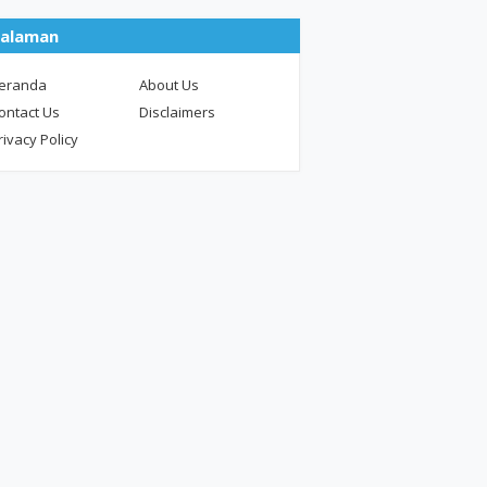
alaman
eranda
About Us
ontact Us
Disclaimers
rivacy Policy