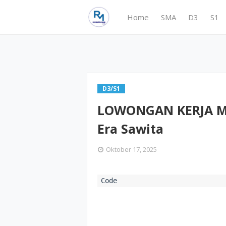
Home
SMA
D3
S1
D3/S1
LOWONGAN KERJA ME
Era Sawita
Oktober 17, 2025