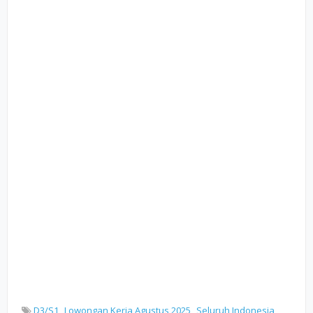
D3/S1
Lowongan Kerja Agustus 2025
Seluruh Indonesia