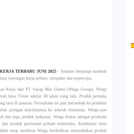
ERJA TERBARU JUNI 2025
- Selamat berjumpa kembali
asi lowongan kerja terbaru, terupdate dan terpercaya.
gan Kerja dari PT Sayap Mas Utama (Wings Group), Wings
aerah Jawa Timur sekitar 60 tahun yang lalu. Produk pertama
ang laris di pasaran. Perusahaan ini pun merambah ke produksi
ah jaringan distribusinya ke seluruh Indonesia. Wings pun
h dan juga produk makanan. Wings diakui sebagai produsen
a dan produk perawatan pribadi terkemuka. Kombinasi ilmu
akhir tetap membuat Wings berdedikasi menyediakan produk