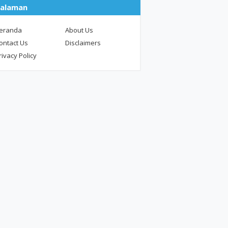
alaman
eranda
About Us
ontact Us
Disclaimers
rivacy Policy