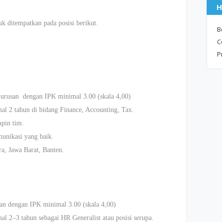
H
 ditempatkan pada posisi berikut.
B
C
P
jurusan dengan IPK minimal 3.00 (skala 4,00)
l 2 tahun di bidang Finance, Accounting, Tax.
pin tim.
unikasi yang baik.
ra, Jawa Barat, Banten.
an dengan IPK minimal 3.00 (skala 4,00)
l 2–3 tahun sebagai HR Generalist atau posisi serupa.