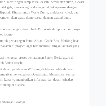
ump. Kemiringan ramp sesuai desain, pembuatan sump, elevasi
n alat gali, dewatering & drainage pit bekerjasama dengan
e disposal. Khusus untuk Waste Dump, melakukan check dan
 pembentukan waste dump sesuai dengan wasted dump
r sesuai dengan desain baik Pit, Waste dump maupun project
sted Dump.
 untuk pemasangan Patok Acuan, Grade Box, Marking level,
pakatan di project, agar bisa memiliki tingkat akurasi yang
si mengenai proses pemasangan Patok, Berita acara di
ok Acuan tersebut.
aktif dalam pembuatan WO yang di lakukan oleh shoterm
sampaikan ke Pengawas Operasional, Memastikan semua
ini kaitanya memberikan informasi dan detail terhadap
ain maupun disposal.
tambangan/Geologi