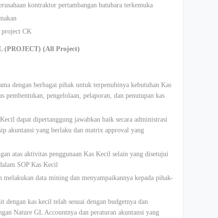
erusahaan kontraktor pertambangan batubara terkemuka
amakan
e project CK
PROJECT) (All Project)
sama dengan berbagai pihak untuk terpenuhinya kebutuhan Kas
as pembentukan, pengelolaan, pelaporan, dan penutupan kas
Kecil dapat dipertanggung jawabkan baik secara administrasi
sip akuntansi yang berlaku dan matrix approval yang
an atas aktivitas penggunaan Kas Kecil selain yang disetujui
 dalam SOP Kas Kecil
an melakukan data mining dan menyampaikannya kepada pihak-
t dengan kas kecil telah sesuai dengan budgetnya dan
engan Nature GL Accountnya dan peraturan akuntansi yang