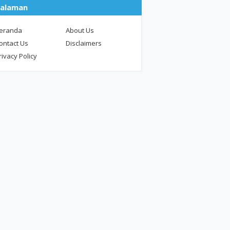
alaman
eranda
About Us
ontact Us
Disclaimers
rivacy Policy