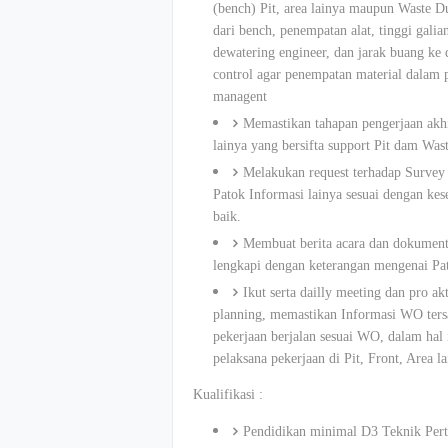
(bench) Pit, area lainya maupun Waste D
dari bench, penempatan alat, tinggi galia
dewatering engineer, dan jarak buang k
control agar penempatan material dalam
managent
Memastikan tahapan pengerjaan akhi
lainya yang bersifta support Pit dam Wa
Melakukan request terhadap Survey
Patok Informasi lainya sesuai dengan kese
baik.
Membuat berita acara dan dokumenta
lengkapi dengan keterangan mengenai Pat
Ikut serta dailly meeting dan pro 
planning, memastikan Informasi WO ter
pekerjaan berjalan sesuai WO, dalam hal 
pelaksana pekerjaan di Pit, Front, Area l
Kualifikasi :
Pendidikan minimal D3 Teknik Per