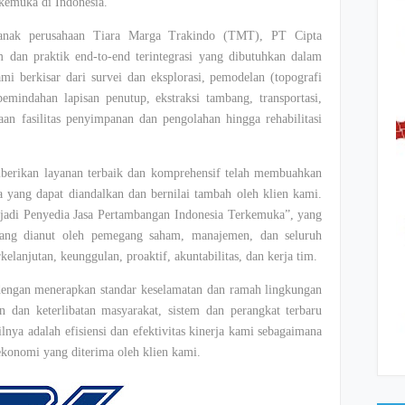
rkemuka di Indonesia.
nak perusahaan Tiara Marga Trakindo (TMT), PT Cipta
 dan praktik end-to-end terintegrasi yang dibutuhkan dalam
i berkisar dari survei dan eksplorasi, pemodelan (topografi
emindahan lapisan penutup, ekstraksi tambang, transportasi,
an fasilitas penyimpanan dan pengolahan hingga rehabilitasi
mberikan layanan terbaik dan komprehensif telah membuahkan
ra yang dapat diandalkan dan bernilai tambah oleh klien kami.
jadi Penyedia Jasa Pertambangan Indonesia Terkemuka”, yang
yang dianut oleh pemegang saham, manajemen, dan seluruh
elanjutan, keunggulan, proaktif, akuntabilitas, dan kerja tim.
 dengan menerapkan standar keselamatan dan ramah lingkungan
 dan keterlibatan masyarakat, sistem dan perangkat terbaru
ilnya adalah efisiensi dan efektivitas kinerja kami sebagaimana
konomi yang diterima oleh klien kami.