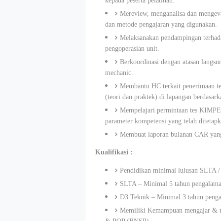
kepada peserta pelatihan.
Mereview, menganalisa dan mengeval
dan metode pengajaran yang digunakan.
Melaksanakan pendampingan terhada
pengoperasian unit.
Berkoordinasi dengan atasan langsu
mechanic.
Membantu HC terkait penerimaan te
(teori dan praktek) di lapangan berdasar
Mempelajari permintaan tes KIMPER 
parameter kompetensi yang telah ditetapk
Membuat laporan bulanan CAR yang 
Kualifikasi :
Pendidikan minimal lulusan SLTA 
SLTA – Minimal 5 tahun pengalaman 
D3 Teknik – Minimal 3 tahun pengal
Memiliki Kemampuan mengajar & me