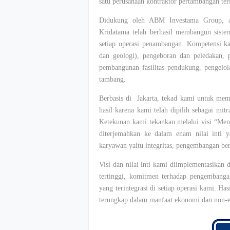
satu perusahaan kontraktor pertambangan te
Didukung oleh ABM Investama Group, a
Kridatama telah berhasil membangun sistem
setiap operasi penambangan. Kompetensi kam
dan geologi), pengeboran dan peledakan, p
pembangunan fasilitas pendukung, pengelola
tambang.
Berbasis di Jakarta, tekad kami untuk me
hasil karena kami telah dipilih sebagai mit
Ketekunan kami tekankan melalui visi “Men
diterjemahkan ke dalam enam nilai inti 
karyawan yaitu integritas, pengembangan berk
Visi dan nilai inti kami diimplementasikan
tertinggi, komitmen terhadap pengembangan
yang terintegrasi di setiap operasi kami. Has
terungkap dalam manfaat ekonomi dan non-e