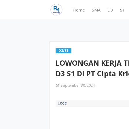
Home
SMA
D3
S1
D3/S1
LOWONGAN KERJA T
D3 S1 DI PT Cipta K
September 30, 2024