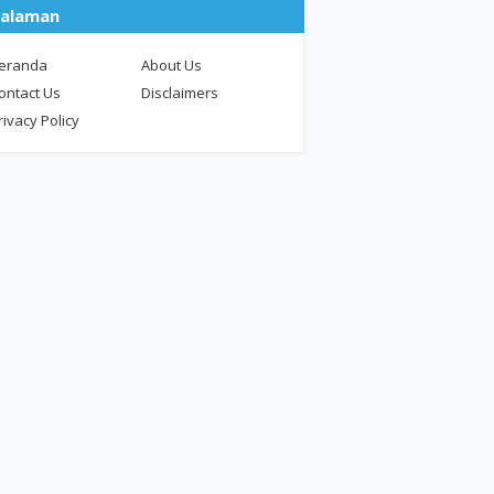
alaman
eranda
About Us
ontact Us
Disclaimers
rivacy Policy