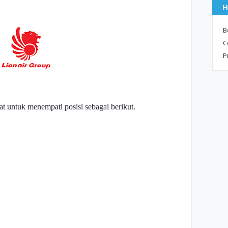
H
B
C
P
t untuk menempati posisi sebagai berikut.