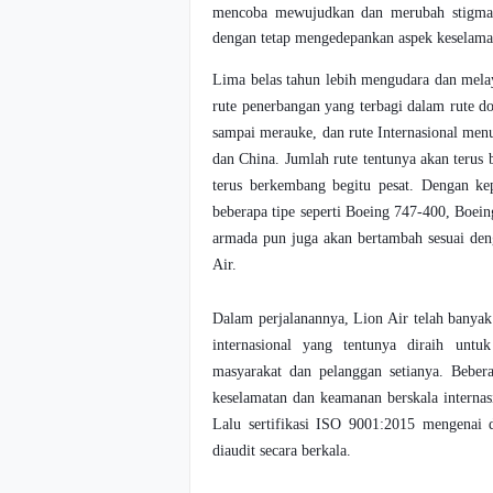
mencoba mewujudkan dan merubah stigma 
dengan tetap mengedepankan aspek keselamat
Lima belas tahun lebih mengudara dan melay
rute penerbangan yang terbagi dalam rute do
sampai merauke, dan rute Internasional menu
dan China. Jumlah rute tentunya akan terus
terus berkembang begitu pesat. Dengan ke
beberapa tipe seperti Boeing 747-400, Boe
armada pun juga akan bertambah sesuai de
Air.
Dalam perjalanannya, Lion Air telah banyak 
internasional yang tentunya diraih untu
masyarakat dan pelanggan setianya. Bebera
keselamatan dan keamanan berskala internas
Lalu sertifikasi ISO 9001:2015 mengenai 
diaudit secara berkala.