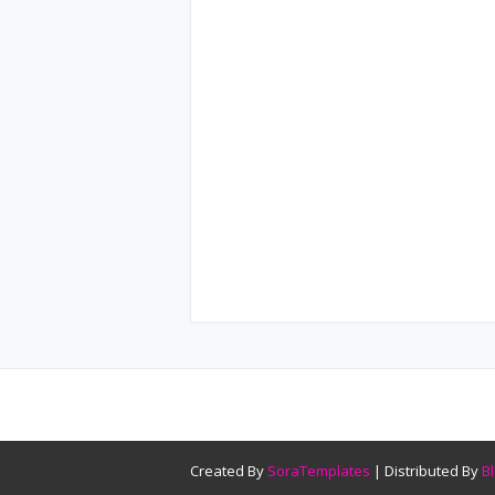
Created By
SoraTemplates
| Distributed By
B