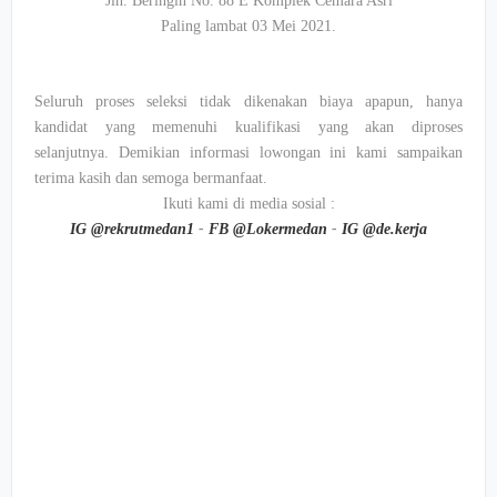
Jln. Beringin No. 88 E Komplek Cemara Asri
Paling lambat 03 Mei 2021.
Seluruh proses seleksi tidak dikenakan biaya apapun, hanya
kandidat yang memenuhi kualifikasi yang akan diproses
selanjutnya. Demikian informasi lowongan ini kami sampaikan
terima kasih dan semoga bermanfaat.
Ikuti kami di media sosial :
IG @rekrutmedan1
-
FB @Lokermedan
-
IG @de.kerja