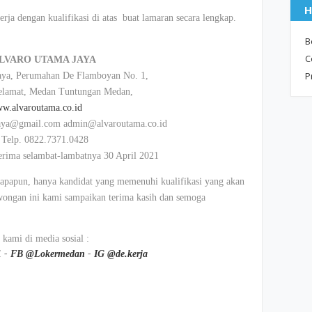
H
rja dengan kualifikasi di atas buat lamaran secara lengkap.
B
C
ALVARO UTAMA JAYA
P
aya, Perumahan De Flamboyan No. 1,
elamat, Medan Tuntungan Medan,
w.alvaroutama.co.id
ajaya@gmail.com admin@alvaroutama.co.id
 Telp. 0822.7371.0428
erima selambat-lambatnya 30 April 2021
a apapun, hanya kandidat yang memenuhi kualifikasi yang akan
owongan ini kami sampaikan terima kasih dan semoga
i kami di media sosial :
1
-
FB @Lokermedan
-
IG @de.kerja