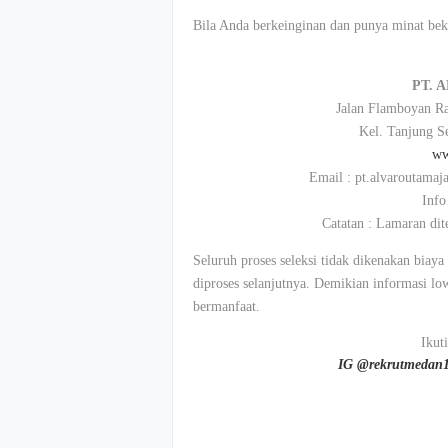
Bila Anda berkeinginan dan punya minat beke
PT. 
Jalan Flamboyan R
Kel. Tanjung S
ww
Email : pt.alvaroutam
Info
Catatan : Lamaran dit
Seluruh proses seleksi tidak dikenakan biay
diproses selanjutnya. Demikian informasi l
bermanfaat.
Ikut
IG @rekrutmedan