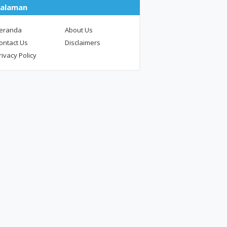
alaman
eranda
About Us
ontact Us
Disclaimers
rivacy Policy