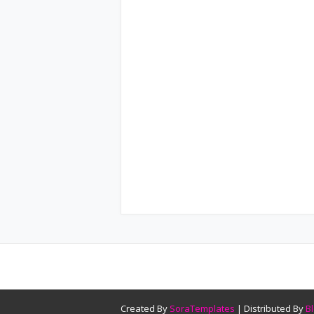
Created By
SoraTemplates
| Distributed By
B