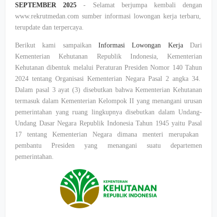
SEPTEMBER 2025
-
Selamat
berjumpa
kembali
dengan
www.rekrutmedan.com
sumber
informasi
lowongan
kerja
terbaru
,
terupdate
dan
terpercaya
.
Berikut
kami
sampaikan
Informasi
Lowongan
Kerja
Dari
Kementerian
Kehutanan
Republik
Indonesia, Kementerian
Kehutanan
dibentuk
melalui
Peraturan
Presiden
Nomor
140
Tahun
2024
tentang
Organisasi
Kementerian Negara
Pasal
2
angka
34.
Dalam
pasal
3
ayat
(3)
disebutkan
bahwa
Kementerian
Kehutanan
termasuk
dalam
Kementerian
Kelompok
II yang
menangani
urusan
pemerintahan
yang
ruang
lingkupnya
disebutkan
dalam
Undang-
Undang
Dasar Negara
Republik
Indonesia
Tahun
1945
yaitu
Pasal
17
tentang
Kementerian Negara
dimana
menteri
merupakan
pembantu
Presiden
yang
menangani
suatu
departemen
pemerintahan
.