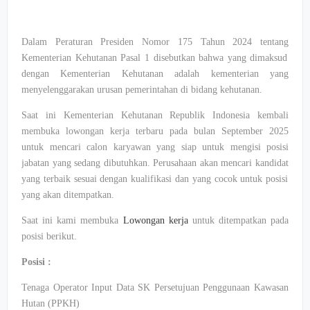
Dalam
Peraturan
Presiden
Nomor
175
Tahun
2024
tentang
Kementerian
Kehutanan
Pasal
1
disebutkan
bahwa
yang
dimaksud
dengan
Kementerian
Kehutanan
adalah
kementerian
yang
menyelenggarakan
urusan
pemerintahan
di
bidang
kehutanan
.
Saat
ini
Kementerian
Kehutanan
Republik
Indonesia
kembali
membuka
lowongan
kerja
terbaru
pada
bulan
September 2025
untuk
mencari
calon
karyawan
yang
siap
untuk
mengisi
posisi
jabatan
yang
sedang
dibutuhkan
. Perusahaan
akan
mencari
kandidat
yang
terbaik
sesuai
dengan
kualifikasi
dan yang
cocok
untuk
posisi
yang
akan
ditempatkan
.
Saat
ini
kami
membuka
Lowongan
kerja
untuk
ditempatkan
pada
posisi
berikut
.
Posisi
:
Tenaga Operator Input Data SK
Persetujuan
Penggunaan
Kawasan
Hutan
(PPKH)