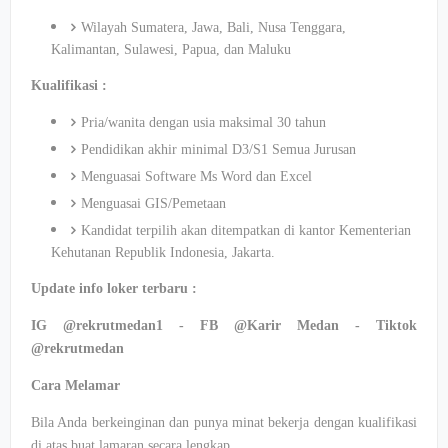
Wilayah Sumatera,
Jawa
, Bali, Nusa Tenggara,
Kalimantan, Sulawesi, Papua, dan Maluku
Kualifikasi
:
Pria
/
wanita
dengan
usia
maksimal
30
tahun
Pendidikan
akhir
minimal D3/S1
Semua
Jurusan
Menguasai
Software Ms Word dan Excel
Menguasai
GIS/
Pemetaan
Kandidat
terpilih
akan
ditempatkan
di
kantor
Kementerian
Kehutanan
Republik
Indonesia, Jakarta.
Update info
loker
terbaru
:
IG @rekrutmedan1 - FB @Karir Medan -
Tiktok
@rekrutmedan
Cara
Melamar
Bila
Anda
berkeinginan
dan punya
minat
bekerja
dengan
kualifikasi
di
atas
buat
lamaran
secara
lengkap
.