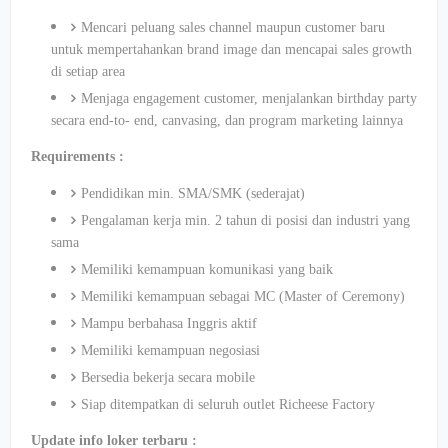
Mencari
peluang
sales channel
maupun
customer
baru
untuk
mempertahankan
brand image dan
mencapai
sales growth
di
setiap
area
Menjaga
engagement customer,
menjalankan
birthday party
secara
end-to- end, canvasing, dan program marketing
lainnya
Requirements :
Pendidikan min. SMA/SMK (
sederajat
)
Pengalaman
kerja
min. 2
tahun
di
posisi
dan
industri
yang
sama
Memiliki
kemampuan
komunikasi
yang
baik
Memiliki
kemampuan
sebagai
MC (Master of Ceremony)
Mampu
berbahasa
Inggris
aktif
Memiliki
kemampuan
negosiasi
Bersedia
bekerja
secara
mobile
Siap
ditempatkan
di
seluruh
outlet
Richeese
Factory
Update info
loker
terbaru
: