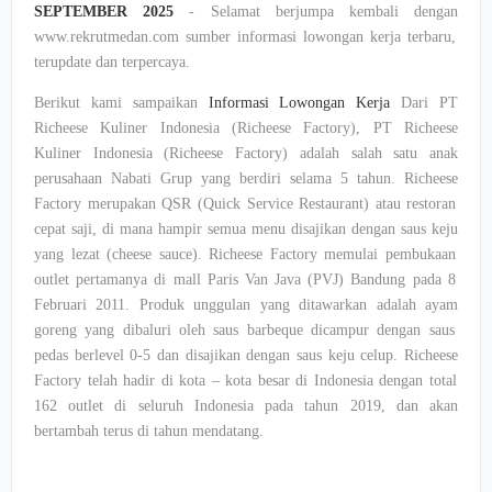
SEPTEMBER 2025
-
Selamat
berjumpa
kembali
dengan
www.rekrutmedan.com
sumber
informasi
lowongan
kerja
terbaru
,
terupdate
dan
terpercaya
.
Berikut
kami
sampaikan
Informasi
Lowongan
Kerja
Dari PT
Richeese
Kuliner
Indonesia (
Richeese
Factory), PT
Richeese
Kuliner
Indonesia (
Richeese
Factory)
adalah
salah
satu
anak
perusahaan
Nabati
Grup
yang
berdiri
selama
5
tahun
.
Richeese
Factory
merupakan
QSR (Quick Service Restaurant)
atau
restoran
cepat
saji
, di mana
hampir
semua
menu
disajikan
dengan
saus
keju
yang
lezat
(cheese sauce).
Richeese
Factory
memulai
pembukaan
outlet
pertamanya
di mall Paris Van Java (PVJ) Bandung pada 8
Februari
2011.
Produk
unggulan
yang
ditawarkan
adalah
ayam
goreng yang
dibaluri
oleh
saus
barbeque
dicampur
dengan
saus
pedas
berlevel
0-5 dan
disajikan
dengan
saus
keju
celup
.
Richeese
Factory
telah
hadir
di
kota
–
kota
besar
di Indonesia
dengan
total
162 outlet di
seluruh
Indonesia pada
tahun
2019, dan
akan
bertambah
terus
di
tahun
mendatang
.