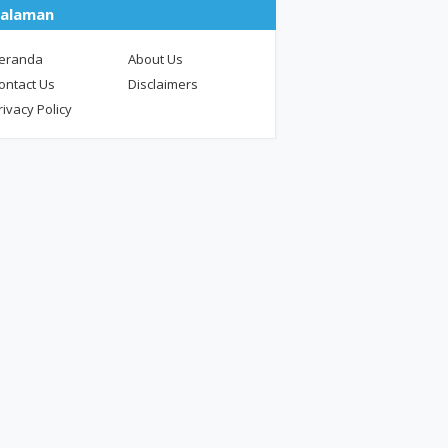
alaman
eranda
About Us
ontact Us
Disclaimers
rivacy Policy