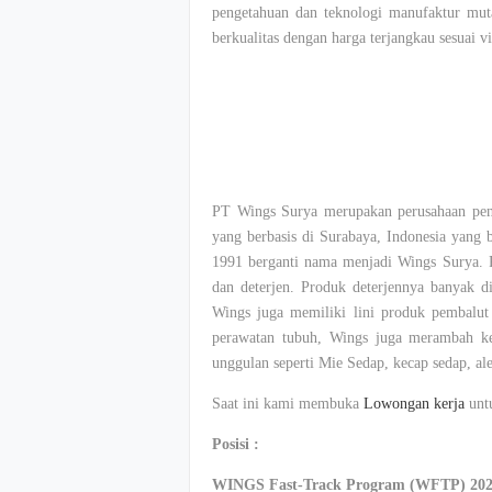
pengetahuan
dan
teknologi
manufaktur
mut
berkualitas
dengan
harga
terjangkau
sesuai
vi
PT Wings Surya
merupakan
perusahaan
pen
yang
berbasis
di Surabaya, Indonesia yang
1991
berganti
nama
menjadi
Wings Surya.
dan
deterjen
.
Produk
deterjennya
banyak
d
Wings juga
memiliki
lini
produk
pembalut
perawatan
tubuh
, Wings juga
merambah
k
unggulan
seperti
Mie
Sedap
,
kecap
sedap
, al
Saat
ini
kami
membuka
Lowongan
kerja
unt
Posisi
:
WINGS Fast-Track Program (WFTP) 20