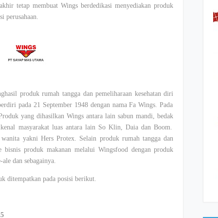
akhir
tetap
membuat
Wings
berdedikasi
menyediakan
produk
si
perusahaan
.
ghasil
produk
rumah
tangga
dan
pemeliharaan
kesehatan
diri
berdiri
pada 21 September 1948
dengan
nama
Fa Wings. Pada
Produk
yang
dihasilkan
Wings
antara
lain
sabun
mandi,
bedak
ikenal
masyarakat
luas
antara
lain So
Klin
,
Daia
dan Boom.
wanita
yakni
Hers
Protex
.
Selain
produk
rumah
tangga
dan
e
bisnis
produk
makanan
melalui
Wingsfood
dengan
produk
e-ale dan
sebagainya
.
uk
ditempatkan
pada
posisi
berikut
.
25