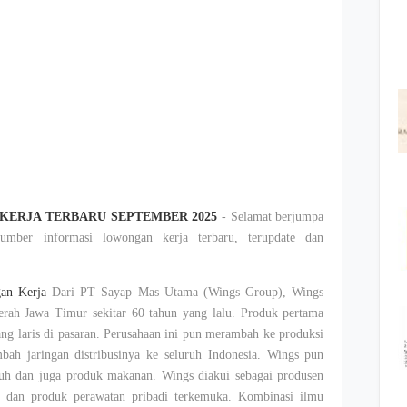
ERJA TERBARU SEPTEMBER 2025
-
Selamat
berjumpa
sumber
informasi
lowongan
kerja
terbaru
,
terupdate
dan
an
Kerja
Dari PT
Sayap
Mas Utama (Wings Group), Wings
erah
Jawa
Timur
sekitar
60
tahun
yang
lalu
.
Produk
pertama
ang
laris
di
pasaran
. Perusahaan
ini
pun
merambah
ke
produksi
mbah
jaringan
distribusinya
ke
seluruh
Indonesia. Wings pun
uh
dan juga
produk
makanan
. Wings
diakui
sebagai
produsen
a
dan
produk
perawatan
pribadi
terkemuka
.
Kombinasi
ilmu