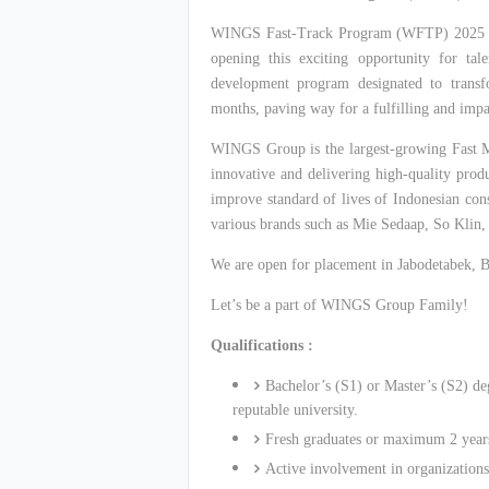
WINGS Fast-Track Program (WFTP) 2025 is b
opening this exciting opportunity for t
development program designated to transf
months, paving way for a fulfilling and im
WINGS Group is the largest-growing Fast 
innovative and delivering high-quality pro
improve standard of lives of Indonesian co
various brands such as Mie
Sedaap
, So
Klin
We are open for placement in
Jabodetabek
, 
Let’s be a part of WINGS Group Family!
Qualifications :
Bachelor’s (S1) or Master’s (S2) 
reputable university.
Fresh graduates or maximum 2 years
Active involvement in organizations 