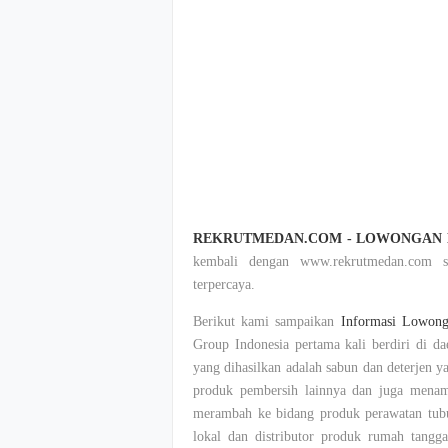
REKRUTMEDAN.COM - LOWONGAN K
kembali
dengan
www.rekrutmedan.com
terpercaya
.
Berikut
kami
sampaikan
Informasi
Lowong
Group Indonesia
pertama
kali
berdiri
di
da
yang
dihasilkan
adalah
sabun
dan
deterjen
y
produk
pembersih
lainnya
dan juga
mena
merambah
ke
bidang
produk
perawatan
tub
lokal
dan distributor
produk
rumah
tangg