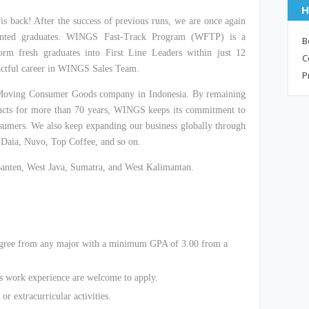
H
ack! After the success of previous runs, we are once again
alented graduates. WINGS Fast-Track Program (WFTP) is a
B
orm fresh graduates into First Line Leaders within just 12
C
pactful career in WINGS Sales Team.
P
Moving Consumer Goods company in Indonesia. By remaining
ducts for more than 70 years, WINGS keeps its commitment to
nsumers. We also keep expanding our business globally through
,
Daia
,
Nuvo
, Top Coffee, and so on.
Banten, West Java, Sumatra, and West Kalimantan.
degree from any major with a minimum GPA of 3.00 from a
 work experience are welcome to apply.
or extracurricular activities.