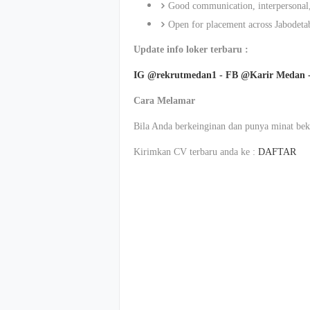
Good communication, interpersonal, 
Open for placement across
Jabodeta
Update info
loker
terbaru
:
IG @rekrutmedan1 - FB @Karir Medan 
Cara
Melamar
Bila
Anda
berkeinginan
dan punya
minat
bek
Kirimkan
CV
terbaru
anda
ke
:
DAFTAR