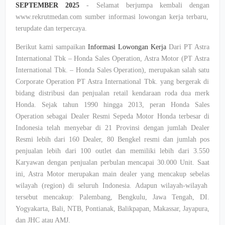
SEPTEMBER 2025
-
Selamat
berjumpa
kembali
dengan
www.rekrutmedan.com
sumber
informasi
lowongan
kerja
terbaru
,
terupdate
dan
terpercaya
.
Berikut
kami
sampaikan
Informasi
Lowongan
Kerja
Dari PT Astra
International
Tbk
– Honda Sales Operation
, Astra Motor (PT Astra
International
Tbk
.
– Honda Sales Operation),
merupakan
salah
satu
Corporate Operation PT Astra International
Tbk
. yang
bergerak
di
bidang
distribusi
dan
penjualan
retail
kendaraan
roda
dua
merk
Honda.
Sejak
tahun
1990
hingga
2013,
peran
Honda Sales
Operation
sebagai
Dealer
Resmi
Sepeda
Motor Honda
terbesar
di
Indonesia
telah
menyebar
di 21
Provinsi
dengan
jumlah
Dealer
Resmi
lebih
dari
160 Dealer, 80
Bengkel
resmi
dan
jumlah
pos
penjualan
lebih
dari
100 outlet dan
memiliki
lebih
dari
3.550
Karyawan
dengan
penjualan
perbulan
mencapai
30.000 Unit.
Saat
ini
, Astra Motor
merupakan
main dealer yang
mencakup
sebelas
wilayah (region) di
seluruh
Indonesia. Adapun wilayah-wilayah
tersebut
mencakup
: Palembang, Bengkulu,
Jawa
Tengah, DI.
Yogyakarta, Bali, NTB, Pontianak, Balikpapan, Makassar, Jayapura,
dan JHC
atau
AMJ.