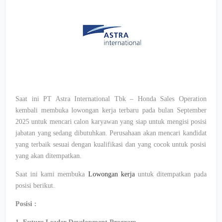
Saat
ini
PT Astra International
Tbk
– Honda Sales Operation
kembali
membuka
lowongan
kerja
terbaru
pada
bulan
September
2025
untuk
mencari
calon
karyawan
yang
siap
untuk
mengisi
posisi
jabatan
yang
sedang
dibutuhkan
. Perusahaan
akan
mencari
kandidat
yang
terbaik
sesuai
dengan
kualifikasi
dan yang
cocok
untuk
posisi
yang
akan
ditempatkan
.
Saat
ini
kami
membuka
Lowongan
kerja
untuk
ditempatkan
pada
posisi
berikut
.
Posisi
: