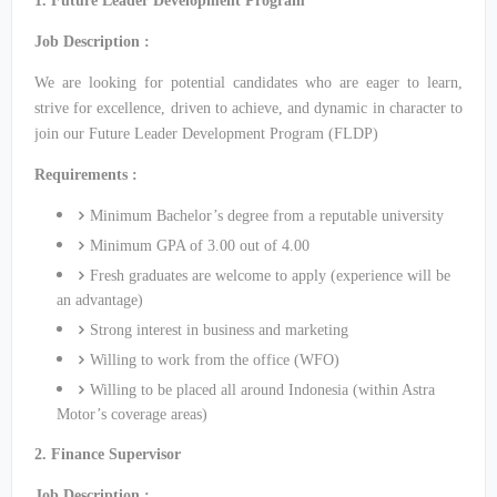
1. Future Leader Development Program
Job Description :
We are looking for potential candidates who are eager to learn,
strive for excellence, driven to achieve, and dynamic in character to
join our Future Leader Development Program (FLDP)
Requirements :
Minimum Bachelor’s degree from a reputable university
Minimum GPA of 3.00 out of 4.00
Fresh graduates are welcome to apply (experience will be
an advantage)
Strong interest in business and marketing
Willing to work from the office (WFO)
Willing to be placed all around Indonesia (within Astra
Motor’s coverage areas)
2. Finance Supervisor
Job Description :