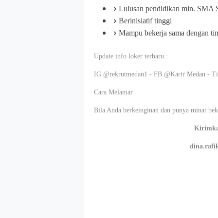
Lulusan pendidikan min. SMA
Berinisiatif tinggi
Mampu bekerja sama dengan ti
Update info loker terbaru :
IG @rekrutmedan1 - FB @Karir Medan - T
Cara Melamar
Bila Anda berkeinginan dan punya minat beke
Kirimka
dina.raf