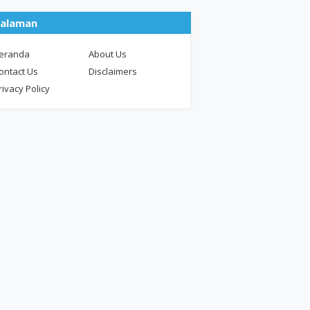
alaman
eranda
About Us
ontact Us
Disclaimers
rivacy Policy