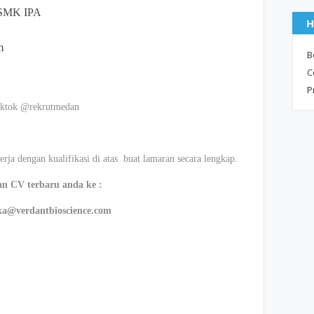
 SMK IPA
H
m
B
C
P
iktok @rekrutmedan
rja dengan kualifikasi di atas buat lamaran secara lengkap.
n CV terbaru anda ke :
ika@verdantbioscience.com