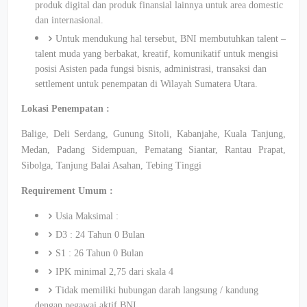
produk digital dan produk finansial lainnya untuk area domestic
dan internasional.
Untuk mendukung hal tersebut, BNI membutuhkan talent –
talent muda yang berbakat, kreatif, komunikatif untuk mengisi
posisi Asisten pada fungsi bisnis, administrasi, transaksi dan
settlement untuk penempatan di Wilayah Sumatera Utara.
Lokasi Penempatan :
Balige, Deli Serdang, Gunung Sitoli, Kabanjahe, Kuala Tanjung,
Medan, Padang Sidempuan, Pematang Siantar, Rantau Prapat,
Sibolga, Tanjung Balai Asahan, Tebing Tinggi
Requirement Umum :
Usia Maksimal :
D3 : 24 Tahun 0 Bulan
S1 : 26 Tahun 0 Bulan
IPK minimal 2,75 dari skala 4
Tidak memiliki hubungan darah langsung / kandung
dengan pegawai aktif BNI.