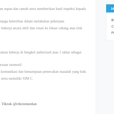
H
n sopan dan ramah serta memberikan hasil inspeksi kepada
B
enjaga ketertiban dalam melakukan pekerjaan.
C
kerja secara shift dan rotasi ke lokasi cabang atau titik
P
man bekerja di bengkel authorized atau 1 tahun sebagai
rusan otomotif.
iki komunikasi dan kemampuan pemecahan masalah yang baik.
 serta memiliki SIM C.
.
- Tiktok @rekrutmedan