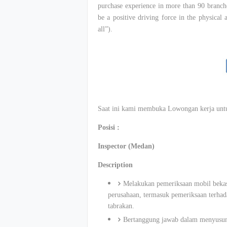
purchase experience in more than 90 branche
be a positive driving force in the physical 
all”).
Saat ini kami membuka Lowongan kerja untuk
Posisi :
Inspector (Medan)
Description
Melakukan pemeriksaan mobil bekas 
perusahaan, termasuk pemeriksaan terhad
tabrakan.
Bertanggung jawab dalam menyusun d