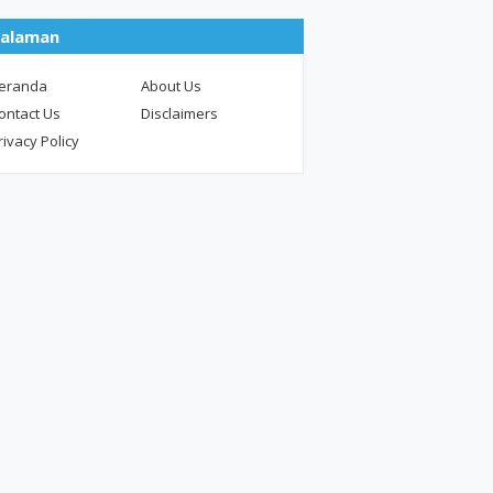
alaman
eranda
About Us
ontact Us
Disclaimers
rivacy Policy