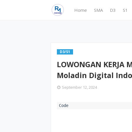
Home
SMA
D3
S1
D3/S1
LOWONGAN KERJA ME
Moladin Digital Ind
September 12, 2024