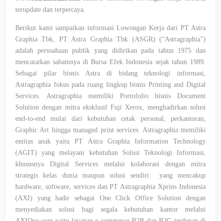
terupdate dan terpercaya.
Berikut kami sampaikan informasi Lowongan Kerja dari PT Astra
Graphia Tbk, PT Astra Graphia Tbk (ASGR) (“Astragraphia”)
adalah perusahaan publik yang didirikan pada tahun 1975 dan
mencatatkan sahamnya di Bursa Efek Indonesia sejak tahun 1989.
Sebagai pilar bisnis Astra di bidang teknologi informasi,
Astragraphia fokus pada ruang lingkup bisnis Printing and Digital
Services. Astragraphia memiliki Portofolio bisnis Document
Solution dengan mitra eksklusif Fuji Xerox, menghadirkan solusi
end-to-end mulai dari kebutuhan cetak personal, perkantoran,
Graphic Art hingga managed print services. Astragraphia memiliki
entitas anak yaitu PT Astra Graphia Information Technology
(AGIT) yang melayani kebutuhan Solusi Teknologi Informasi,
khususnya Digital Services melalui kolaborasi dengan mitra
strategis kelas dunia maupun solusi sendiri yang mencakup
hardware, software, services dan PT Astragraphia Xprins Indonesia
(AXI) yang hadir sebagai One Click Office Solution dengan
menyediakan solusi bagi segala kebutuhan kantor melalui
AXIQoe.com yaitu layanan e-commerce B2B dan B2G terdepan di