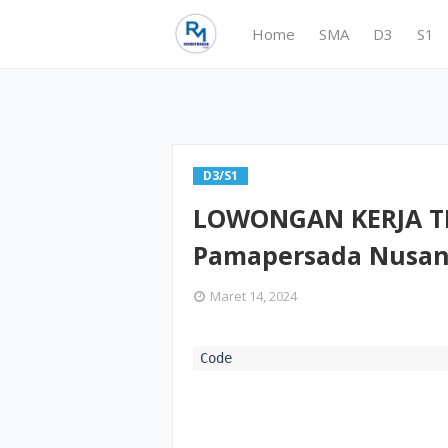
Home
SMA
D3
S1
D3/S1
LOWONGAN KERJA TE
Pamapersada Nusan
Maret 14, 2024