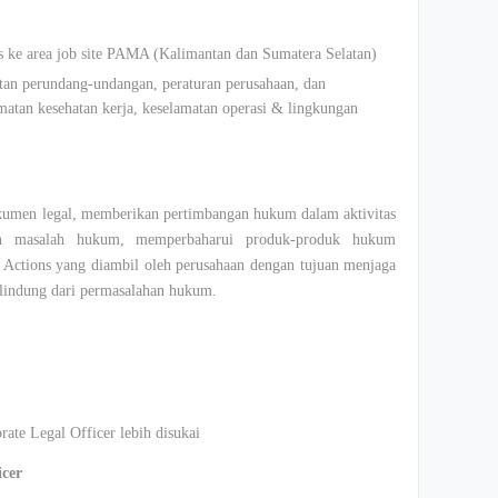
s ke area job site PAMA (Kalimantan dan Sumatera Selatan)
tan perundang-undangan, peraturan perusahaan, dan
amatan kesehatan kerja, keselamatan operasi & lingkungan
men legal, memberikan pertimbangan hukum dalam aktivitas
gan masalah hukum, memperbaharui produk-produk hukum
 Actions yang diambil oleh perusahaan dengan tujuan menjaga
rlindung dari permasalahan hukum.
ate Legal Officer lebih disukai
icer