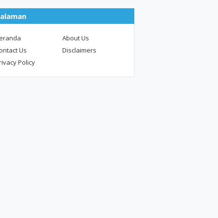
alaman
eranda
About Us
ontact Us
Disclaimers
rivacy Policy