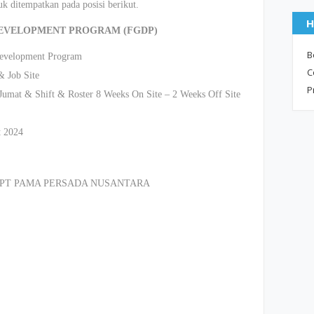
 ditempatkan pada posisi berikut.
H
EVELOPMENT PROGRAM (FGDP)
B
Development Program
C
& Job Site
P
Jumat & Shift & Roster 8 Weeks On Site – 2 Weeks Off Site
t 2024
ajat PT PAMA PERSADA NUSANTARA