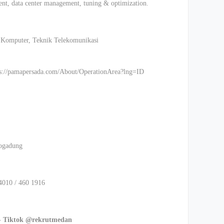
t, data center management, tuning & optimization.
 Komputer, Teknik Telekomunikasi
tps://pamapersada.com/About/OperationArea?lng=ID
logadung
4010 / 460 1916
- Tiktok @rekrutmedan